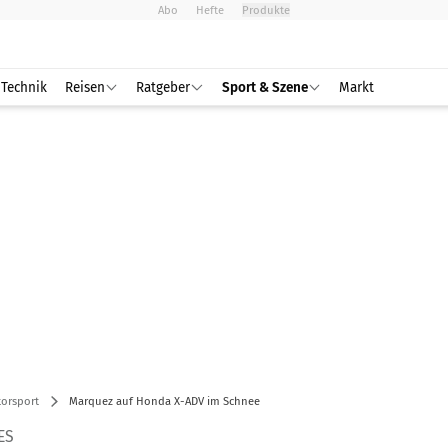
Abo
Hefte
Produkte
Technik
Reisen
Ratgeber
Sport & Szene
Markt
orsport
Marquez auf Honda X-ADV im Schnee
ES