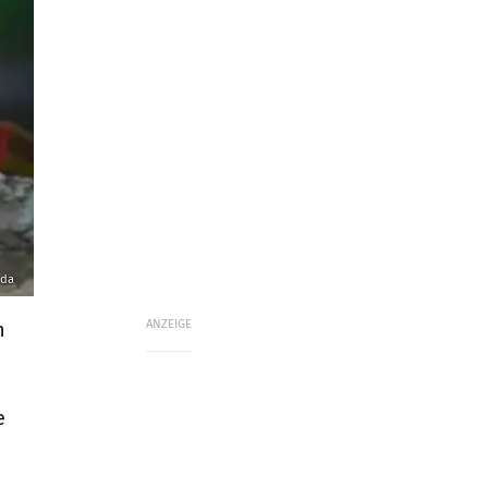
nda
ANZEIGE
n
e