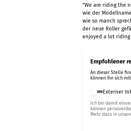
"We are riding the 
wie der Modellname 
wie so manch sprech
der neue Roller gefä
enjoyed a lot riding
Empfohlener re
An dieser Stelle fi
können ihn sich mi
Externer In
Externer Inhalt 
Ich bin damit einv
können personenbe
Mehr dazu in unse