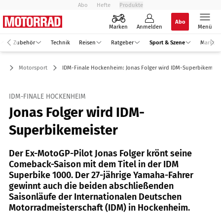
Abo
Hefte
Produkte
Abo
Marken
Anmelden
Menü
Zubehör
Technik
Reisen
Ratgeber
Sport & Szene
Markt
ne
Motorsport
IDM-Finale Hockenheim: Jonas Folger wird IDM-Superbikemeis
IDM-FINALE HOCKENHEIM
Jonas Folger wird IDM-
Superbikemeister
Der Ex-MotoGP-Pilot Jonas Folger krönt seine
Comeback-Saison mit dem Titel in der IDM
Superbike 1000. Der 27-jährige Yamaha-Fahrer
gewinnt auch die beiden abschließenden
Saisonläufe der Internationalen Deutschen
Motorradmeisterschaft (IDM) in Hockenheim.