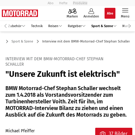
Abo
Hefte
Produkte
Abo
Marken
Anmelden
Menü
Zubehör
Technik
Reisen
Ratgeber
Sport & Szene
Markt
Sport & Szene
Interview mit dem BMW-Motorrad-Chef Stephan Schaller
INTERVIEW MIT DEM BMW-MOTORRAD-CHEF STEPHAN
SCHALLER
"Unsere Zukunft ist elektrisch"
BMW Motorrad-Chef Stephan Schaller wechselt
zum 1.4.2018 als Vorstandsvorsitzender zum
Turbinenhersteller Voith. Zeit für ihn, im
MOTORRAD-Interview Bilanz zu ziehen und einen
Ausblick auf die Zukunft des Motorrads zu geben.
Michael Pfeiffer
37 Bilder