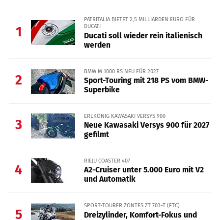
PATRITALIA BIETET 2,5 MILLIARDEN EURO FÜR
DUCATI
1
Ducati soll wieder rein italienisch
werden
BMW M 1000 RS NEU FÜR 2027
2
Sport-Touring mit 218 PS vom BMW-
Superbike
ERLKÖNIG KAWASAKI VERSYS 900
3
Neue Kawasaki Versys 900 für 2027
gefilmt
RIEJU COASTER 407
4
A2-Cruiser unter 5.000 Euro mit V2
und Automatik
SPORT-TOURER ZONTES ZT 703-T (ETC)
5
Dreizylinder, Komfort-Fokus und