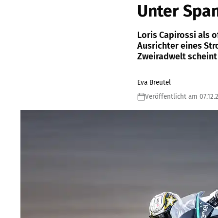
Unter Spa
Loris Capirossi als o
Ausrichter eines S
Zweiradwelt scheint 
Eva Breutel
Veröffentlicht am 07.12.