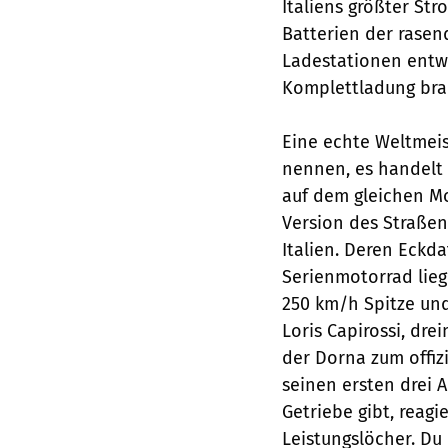
Italiens größter St
Batterien der rasen
Ladestationen entwi
Komplettladung bra
Eine echte Weltmeis
nennen, es handelt 
auf dem gleichen Mo
Version des Straßen
Italien. Deren Eckd
Serienmotorrad lie
250 km/h Spitze und
Loris Capirossi, dr
der Dorna zum offizi
seinen ersten drei 
Getriebe gibt, reagi
Leistungslöcher. Du