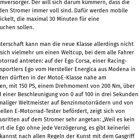
romversorger. Der will sich darum kümmern, dass die
den Stromer immer voll sind. Dafür werden mobile
ckelt, die maximal 30 Minuten für eine
uchen sollen.
terschaft kann man die neue Klasse allerdings nicht
sich vielmehr um einen Weltcup, bei dem alle Fahrer
torrad antreten: auf der Ego Corsa, einer Racing-
sportlers Ego vom Hersteller Energica aus Modena in
aten dürften in der MotoE-Klasse nahe am
gen, mit 150 PS, einem Drehmoment von 200 Nm, über
 einer Beschleunigung von 0 auf 100 in drei Sekunden
eimaliger Weltmeister auf Benzinmotorrädern und von
ellen E-Motorrad-Tester befördert, zeigt sich von
Ausritten auf dem Stromer sehr angetan: „Weil es kein
ert die Ego ohne jede Verzögerung, es gibt keinerlei
 kannst nach allen Regeln der Kunst mit dem Gasgriff