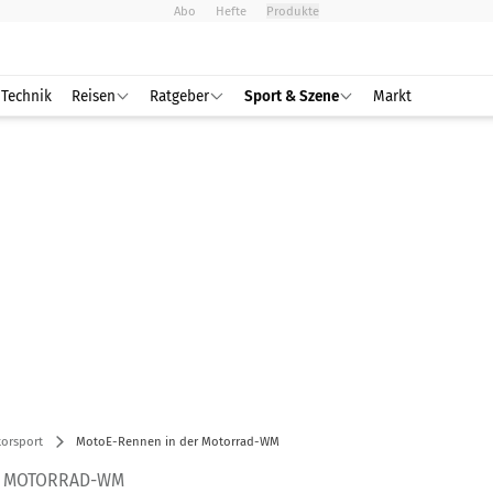
Abo
Hefte
Produkte
Technik
Reisen
Ratgeber
Sport & Szene
Markt
orsport
MotoE-Rennen in der Motorrad-WM
R MOTORRAD-WM