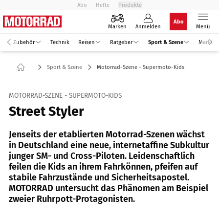
Abo
Hefte
Produkte
Abo
Marken
Anmelden
Menü
Zubehör
Technik
Reisen
Ratgeber
Sport & Szene
Markt
Sport & Szene
Motorrad-Szene - Supermoto-Kids
MOTORRAD-SZENE - SUPERMOTO-KIDS
Street Styler
Jenseits der etablierten Motorrad-Szenen wächst
in Deutschland eine neue, internetaffine Subkultur
junger SM- und Cross-Piloten. Leidenschaftlich
feilen die Kids an ihrem Fahrkönnen, pfeifen auf
stabile Fahrzustände und Sicherheitsapostel.
MOTORRAD untersucht das Phänomen am Beispiel
zweier Ruhrpott-Protagonisten.