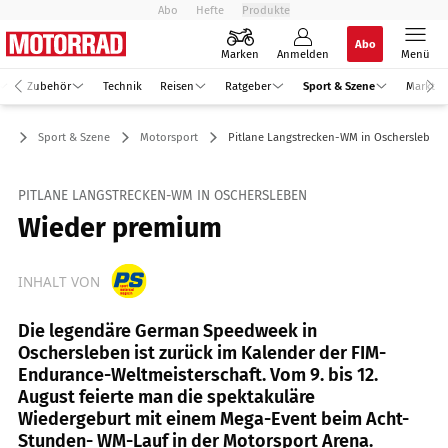
Abo
Hefte
Produkte
Abo
Marken
Anmelden
Menü
Zubehör
Technik
Reisen
Ratgeber
Sport & Szene
Markt
Sport & Szene
Motorsport
Pitlane Langstrecken-WM in Oschersleben
PITLANE LANGSTRECKEN-WM IN OSCHERSLEBEN
Wieder premium
INHALT VON
Die legendäre German Speedweek in
Oschersleben ist zurück im Kalender der FIM-
Endurance-Weltmeisterschaft. Vom 9. bis 12.
August feierte man die spektakuläre
Wiedergeburt mit einem Mega-Event beim Acht-
Stunden- WM-Lauf in der Motorsport Arena.