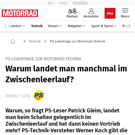
Abo
Hefte
Produkte
Abo
Marken
Anmelden
Menü
Zubehör
Technik
Reisen
Ratgeber
Sport & Szene
Markt
Technik
PS-Leserfrage zur Motorrad-Technik
PS-LESERFRAGE ZUR MOTORRAD-TECHNIK
Warum landet man manchmal im
Zwischenleerlauf?
INHALT VON
Warum, so fragt PS-Leser Patrick Gleim, landet
man beim Schalten gelegentlich im
Zwischenleerlauf und hat dann keinen Vortrieb
mehr? PS-Technik-Versteher Werner Koch gibt die