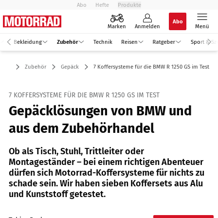
Abo
Hefte
Produkte
Abo
Marken
Anmelden
Menü
Bekleidung
Zubehör
Technik
Reisen
Ratgeber
Sport & Sz
Zubehör
Gepäck
7 Koffersysteme für die BMW R 1250 GS im Test
7 KOFFERSYSTEME FÜR DIE BMW R 1250 GS IM TEST
Gepäcklösungen von BMW und
aus dem Zubehörhandel
Ob als Tisch, Stuhl, Trittleiter oder
Montageständer – bei einem richtigen Abenteuer
dürfen sich Motorrad-Koffersysteme für nichts zu
schade sein. Wir haben sieben Koffersets aus Alu
und Kunststoff getestet.