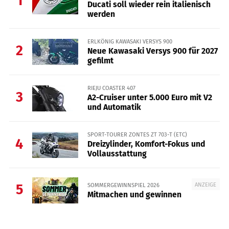
1
Ducati soll wieder rein italienisch
werden
ERLKÖNIG KAWASAKI VERSYS 900
2
Neue Kawasaki Versys 900 für 2027
gefilmt
RIEJU COASTER 407
3
A2-Cruiser unter 5.000 Euro mit V2
und Automatik
SPORT-TOURER ZONTES ZT 703-T (ETC)
4
Dreizylinder, Komfort-Fokus und
Vollausstattung
ANZEIGE
SOMMERGEWINNSPIEL 2026
5
Mitmachen und gewinnen