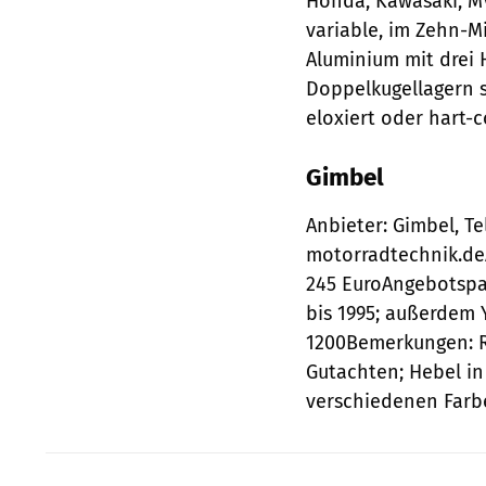
Honda, Kawasaki, M
variable, im Zehn-M
Aluminium mit drei
Doppelkugellagern sp
eloxiert oder hart-c
Gimbel
Anbieter: Gimbel, T
motorradtechnik.deA
245 EuroAngebotspal
bis 1995; außerdem
1200Bemerkungen: R
Gutachten; Hebel in 
verschiedenen Farbe