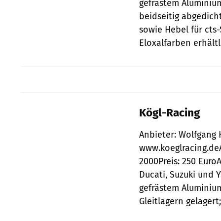
gefrästem Aluminiu
beidseitig abgedich
sowie Hebel für cts
Eloxalfarben erhältl
Kögl-Racing
Anbieter: Wolfgang K
www.koeglracing.deA
2000Preis: 250 Euro
Ducati, Suzuki und
gefrästem Aluminiu
Gleitlagern gelagert