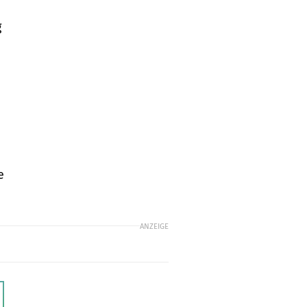
g
e
ANZEIGE