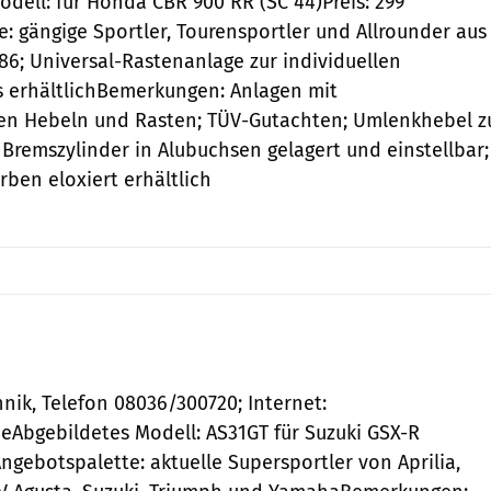
dell: für Honda CBR 900 RR (SC 44)Preis: 299
: gängige Sportler, Tourensportler und Allrounder aus
86; Universal-Rastenanlage zur individuellen
s erhältlichBemerkungen: Anlagen mit
n Hebeln und Rasten; TÜV-Gutachten; Umlenkhebel z
Bremszylinder in Alubuchsen gelagert und einstellbar;
rben eloxiert erhältlich
nik, Telefon 08036/300720; Internet:
Abgebildetes Modell: AS31GT für Suzuki GSX-R
ngebotspalette: aktuelle Supersportler von Aprilia,