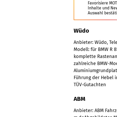
Favorisiere MO
Inhalte und Ne
Auswahl bestät
Wüdo
Anbieter: Wüdo, Tel
Modell: für BMW R 8
komplette Rastenan
zahlreiche BMW-Mod
Aluminiumgrundplat
Führung der Hebel i
TÜV-Gutachten
ABM
Anbieter: ABM Fahrz