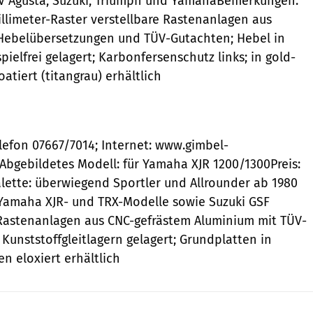
V Agusta, Suzuki, Triumph und YamahaBemerkungen:
illimeter-Raster verstellbare Rastenanlagen aus
 Hebelübersetzungen und TÜV-Gutachten; Hebel in
ielfrei gelagert; Karbonfersenschutz links; in gold-
oatiert (titangrau) erhältlich
elefon 07667/7014; Internet: www.gimbel-
bgebildetes Modell: für Yamaha XJR 1200/1300Preis:
ette: überwiegend Sportler und Allrounder ab 1980
 Yamaha XJR- und TRX-Modelle sowie Suzuki GSF
astenanlagen aus CNC-gefrästem Aluminium mit TÜV-
Kunststoffgleitlagern gelagert; Grundplatten in
n eloxiert erhältlich