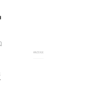
d
ANZEIGE
t
r