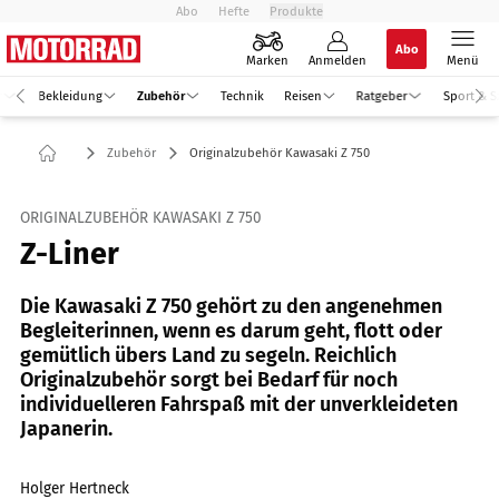
Abo
Hefte
Produkte
Abo
Marken
Anmelden
Menü
r
Bekleidung
Zubehör
Technik
Reisen
Ratgeber
Sport & S
Zubehör
Originalzubehör Kawasaki Z 750
ORIGINALZUBEHÖR KAWASAKI Z 750
Z-Liner
Die Kawasaki Z 750 gehört zu den angenehmen
Begleiterinnen, wenn es darum geht, flott oder
gemütlich übers Land zu segeln. Reichlich
Originalzubehör sorgt bei Bedarf für noch
individuelleren Fahrspaß mit der unverkleideten
Japanerin.
Holger Hertneck