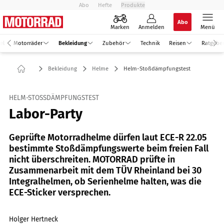
Abo
Hefte
Produkte
Abo
Marken
Anmelden
Menü
el
Motorräder
Bekleidung
Zubehör
Technik
Reisen
Ratgebe
Bekleidung
Helme
Helm-Stoßdämpfungstest
HELM-STOSSDÄMPFUNGSTEST
Labor-Party
Geprüfte Motorradhelme dürfen laut ECE-R 22.05
bestimmte Stoßdämpfungswerte beim freien Fall
nicht überschreiten. MOTORRAD prüfte in
Zusammenarbeit mit dem TÜV Rheinland bei 30
Integralhelmen, ob Serienhelme halten, was die
ECE-Sticker versprechen.
Holger Hertneck