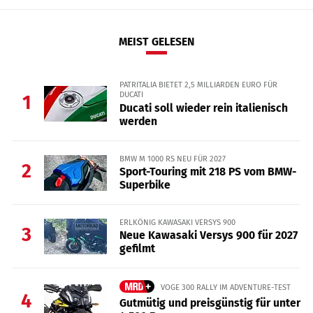
MEIST GELESEN
PATRITALIA BIETET 2,5 MILLIARDEN EURO FÜR
DUCATI
1
Ducati soll wieder rein italienisch
werden
BMW M 1000 RS NEU FÜR 2027
2
Sport-Touring mit 218 PS vom BMW-
Superbike
ERLKÖNIG KAWASAKI VERSYS 900
3
Neue Kawasaki Versys 900 für 2027
gefilmt
VOGE 300 RALLY IM ADVENTURE-TEST
4
Gutmütig und preisgünstig für unter