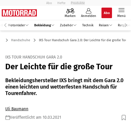
Abo
Hefte
Produkte
Abo
Marken
Anmelden
Menü
el
Motorräder
Bekleidung
Zubehör
Technik
Reisen
Ratgebe
ng
Handschuhe
IXS Tour Handschuh Gara 2.0: Der Leichte für die große Tour
IXS TOUR HANDSCHUH GARA 2.0
Der Leichte für die große Tour
Bekleidungshersteller IXS bringt mit dem Gara 2.0
einen leichten und wetterfesten Handschuh für
Tourenfahrer.
Uli Baumann
Veröffentlicht am 10.03.2021
Foto: IXS