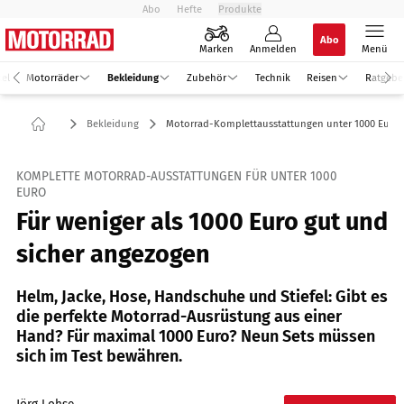
Abo
Hefte
Produkte
Abo
Marken
Anmelden
Menü
kel
Motorräder
Bekleidung
Zubehör
Technik
Reisen
Ratgebe
Bekleidung
Motorrad-Komplettausstattungen unter 1000 Euro
KOMPLETTE MOTORRAD-AUSSTATTUNGEN FÜR UNTER 1000
EURO
Für weniger als 1000 Euro gut und
sicher angezogen
Helm, Jacke, Hose, Handschuhe und Stiefel: Gibt es
die perfekte Motorrad-Ausrüstung aus einer
Hand? Für maximal 1000 Euro? Neun Sets müssen
sich im Test bewähren.