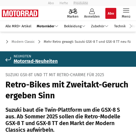
Abo
Hefte
Produkte
Abo
Marken
Anmelden
Menü
Alle MRD+ Artikel
Motorräder
Bekleidung
Zubehör
Technik
Re
er
Modern Classic
Mehr Retro gewagt: Suzuki GSX-8 T und GSX-8 TT neu für 2
NEUHEITEN
Motorrad-Neuheiten
SUZUKI GSX-8T UND TT MIT RETRO-CHARME FÜR 2025
Retro-Bikes mit Zweitakt-Geruch
ergeben Sinn
Suzuki baut die Twin-Plattform um die GSX-8 S
aus. Ab Sommer 2025 sollen die Retro-Modelle
GSX-8 T und GSX-8 TT den Markt der Modern
Classics aufwirbeln.