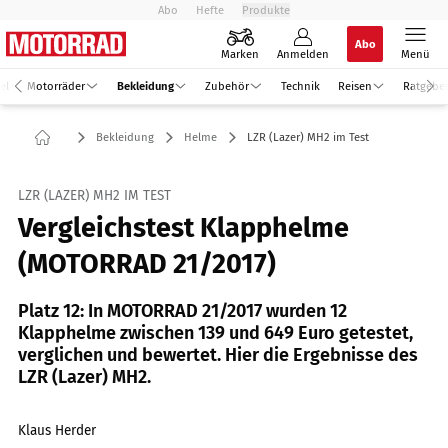
Abo
Hefte
Produkte
Abo
Marken
Anmelden
Menü
el
Motorräder
Bekleidung
Zubehör
Technik
Reisen
Ratgebe
Bekleidung
Helme
LZR (Lazer) MH2 im Test
LZR (LAZER) MH2 IM TEST
Vergleichstest Klapphelme
(MOTORRAD 21/2017)
Platz 12: In MOTORRAD 21/2017 wurden 12
Klapphelme zwischen 139 und 649 Euro getestet,
verglichen und bewertet. Hier die Ergebnisse des
LZR (Lazer) MH2.
Klaus Herder