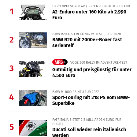
HERO XPULSE 200 4V / PRO NEU IN DEUTSCHLAND
1
A2-Enduro unter 160 Kilo ab 2.990
Euro
BMW R20 ALS ERLKÖNIG IM TEST – FÜR 2028
2
BMW R20 mit 2000er-Boxer fast
serienreif
VOGE 300 RALLY IM ADVENTURE-TEST
3
Gutmütig und preisgünstig für unter
4.500 Euro
BMW M 1000 RS NEU FÜR 2027
4
Sport-Touring mit 218 PS vom BMW-
Superbike
PATRITALIA BIETET 2,5 MILLIARDEN EURO FÜR
DUCATI
5
Ducati soll wieder rein italienisch
werden