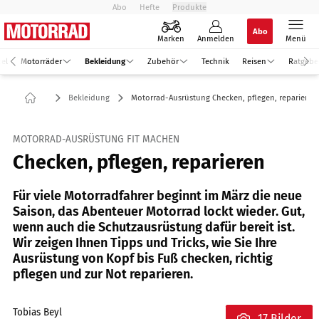
Abo
Hefte
Produkte
Abo
Marken
Anmelden
Menü
kel
Motorräder
Bekleidung
Zubehör
Technik
Reisen
Ratgebe
Bekleidung
Motorrad-Ausrüstung Checken, pflegen, reparieren
MOTORRAD-AUSRÜSTUNG FIT MACHEN
Checken, pflegen, reparieren
Für viele Motorradfahrer beginnt im März die neue
Saison, das Abenteuer Motorrad lockt wieder. Gut,
wenn auch die Schutzausrüstung dafür bereit ist.
Wir zeigen Ihnen Tipps und Tricks, wie Sie Ihre
Ausrüstung von Kopf bis Fuß checken, richtig
pflegen und zur Not reparieren.
Tobias Beyl
17 Bilder