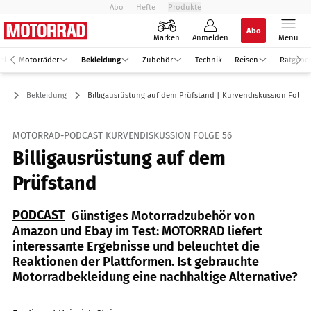
Abo
Hefte
Produkte
Abo
Marken
Anmelden
Menü
el
Motorräder
Bekleidung
Zubehör
Technik
Reisen
Ratgebe
Bekleidung
Billigausrüstung auf dem Prüfstand | Kurvendiskussion Folge 
MOTORRAD-PODCAST KURVENDISKUSSION FOLGE 56
Billigausrüstung auf dem
Prüfstand
PODCAST
Günstiges Motorradzubehör von
Amazon und Ebay im Test: MOTORRAD liefert
interessante Ergebnisse und beleuchtet die
Reaktionen der Plattformen. Ist gebrauchte
Motorradbekleidung eine nachhaltige Alternative?