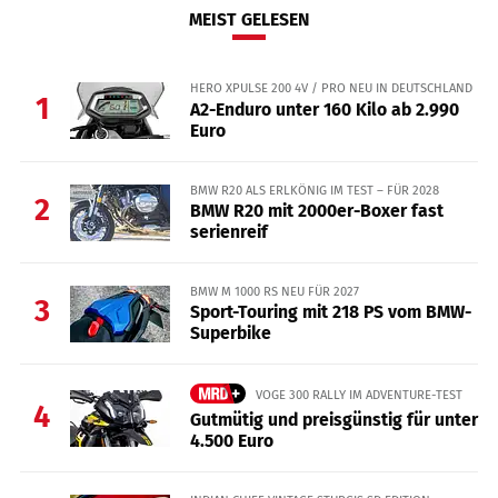
MEIST GELESEN
HERO XPULSE 200 4V / PRO NEU IN DEUTSCHLAND
1
A2-Enduro unter 160 Kilo ab 2.990
Euro
BMW R20 ALS ERLKÖNIG IM TEST – FÜR 2028
2
BMW R20 mit 2000er-Boxer fast
serienreif
BMW M 1000 RS NEU FÜR 2027
3
Sport-Touring mit 218 PS vom BMW-
Superbike
VOGE 300 RALLY IM ADVENTURE-TEST
4
Gutmütig und preisgünstig für unter
4.500 Euro