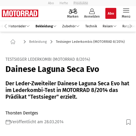
Abo
Hefte
Produkte
Abo
Marken
Anmelden
Menü
el
Motorräder
Bekleidung
Zubehör
Technik
Reisen
Ratgebe
Bekleidung
Testsieger Lederkombis (MOTORRAD 8/2014)
TESTSIEGER LEDERKOMBI (MOTORRAD 8/2014)
Dainese Laguna Seca Evo
Der Leder-Zweiteiler Dainese Laguna Seca Evo hat
im Lederkombi-Test in MOTORRAD 8/2014 das
Prädikat "Testsieger" erzielt.
Thorsten Dentges
Veröffentlicht am 28.03.2014
Foto: mps-Studio