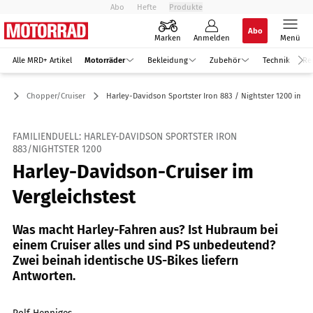
Abo
Hefte
Produkte
Abo
Marken
Anmelden
Menü
Alle MRD+ Artikel
Motorräder
Bekleidung
Zubehör
Technik
Re
er
Chopper/Cruiser
Harley-Davidson Sportster Iron 883 / Nightster 1200 im Te
FAMILIENDUELL: HARLEY-DAVIDSON SPORTSTER IRON
883/NIGHTSTER 1200
Harley-Davidson-Cruiser im
Vergleichstest
Was macht Harley-Fahren aus? Ist Hubraum bei
einem Cruiser alles und sind PS unbedeutend?
Zwei beinah identische US-Bikes liefern
Antworten.