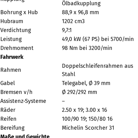
Ölbadkupplung
Bohrung x Hub
88,9 x 96,8 mm
Hubraum
1202 cm3
Verdichtung
9,7:1
Leistung
49,0 kW (67 PS) bei 5700/min
Drehmoment
98 Nm bei 3200/min
Fahrwerk
Doppelschleifenrahmen aus
Rahmen
Stahl
Gabel
Telegabel, Ø 39 mm
Bremsen v/h
Ø 292/292 mm
Assistenz-Systeme
–
Räder
2.50 x 19; 3.00 x 16
Reifen
100/90 19; 150/80 16
Bereifung
Michelin Scorcher 31
Maße und Gewichte