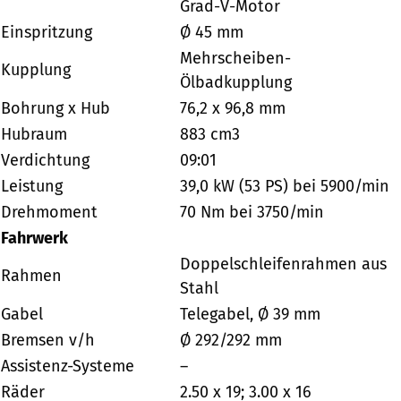
Grad-V-Motor
Einspritzung
Ø 45 mm
Mehrscheiben-
Kupplung
Ölbadkupplung
Bohrung x Hub
76,2 x 96,8 mm
Hubraum
883 cm3
Verdichtung
09:01
Leistung
39,0 kW (53 PS) bei 5900/min
Drehmoment
70 Nm bei 3750/min
Fahrwerk
Doppelschleifenrahmen aus
Rahmen
Stahl
Gabel
Telegabel, Ø 39 mm
Bremsen v/h
Ø 292/292 mm
Assistenz-Systeme
–
Räder
2.50 x 19; 3.00 x 16