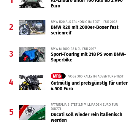
A2-Enduro unter 160 Kilo ab 2.990
Euro
BMW R20 ALS ERLKÖNIG IM TEST – FÜR 2028
2
BMW R20 mit 2000er-Boxer fast
serienreif
BMW M 1000 RS NEU FÜR 2027
3
Sport-Touring mit 218 PS vom BMW-
Superbike
VOGE 300 RALLY IM ADVENTURE-TEST
4
Gutmütig und preisgünstig für unter
4.500 Euro
PATRITALIA BIETET 2,5 MILLIARDEN EURO FÜR
DUCATI
5
Ducati soll wieder rein italienisch
werden