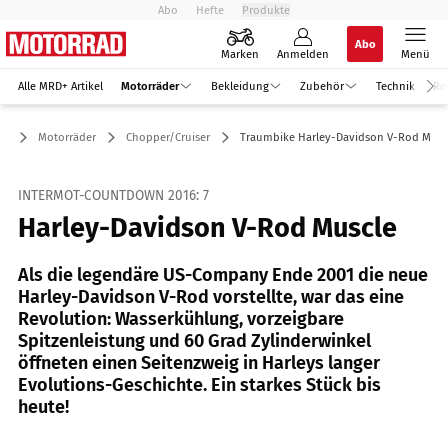
Abo
Hefte
Produkte
Abo
Marken
Anmelden
Menü
Alle MRD+ Artikel
Motorräder
Bekleidung
Zubehör
Technik
Re
Motorräder
Chopper/Cruiser
Traumbike Harley-Davidson V-Rod Musc
INTERMOT-COUNTDOWN 2016: 7
Harley-Davidson V-Rod Muscle
Als die legendäre US-Company Ende 2001 die neue
Harley-Davidson V-Rod vorstellte, war das eine
Revolution: Wasserkühlung, vorzeigbare
Spitzenleistung und 60 Grad Zylinderwinkel
öffneten einen Seitenzweig in Harleys langer
Evolutions-Geschichte. Ein starkes Stück bis
heute!