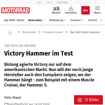
Abo
Hefte
Produkte
Abo
Marken
Anmelden
Menü
Alle MRD+ Artikel
Motorräder
Bekleidung
Zubehör
Technik
Re
Motorräder
Chopper/Cruiser
Top-Test Victory Hammer S
TOP-TEST: US-CRUISER
Victory Hammer im Test
Bislang agierte Victory nur auf dem
amerikanischen Markt. Nun will der noch junge
Hersteller auch den Europäern zeigen, wo der
Hammer hängt - zum Beispiel mit einem Muscle
Cruiser, der Hammer S.
Peter Mayer
12 Bilder
Veröffentlicht am 24.09.2009