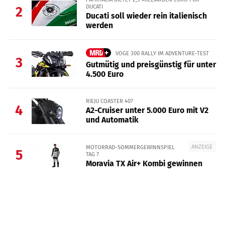
DUCATI
2
Ducati soll wieder rein italienisch
werden
VOGE 300 RALLY IM ADVENTURE-TEST
3
Gutmütig und preisgünstig für unter
4.500 Euro
RIEJU COASTER 407
4
A2-Cruiser unter 5.000 Euro mit V2
und Automatik
ANZEIGE
MOTORRAD-SOMMERGEWINNSPIEL
5
TAG 7
Moravia TX Air+ Kombi gewinnen