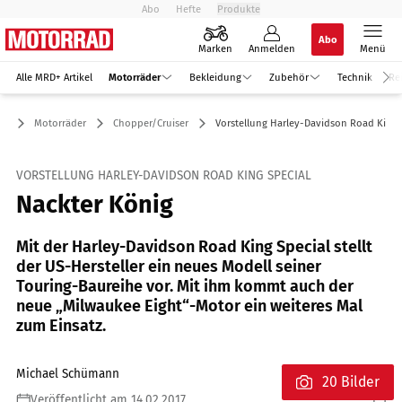
Abo
Hefte
Produkte
Abo
Marken
Anmelden
Menü
Alle MRD+ Artikel
Motorräder
Bekleidung
Zubehör
Technik
Re
Motorräder
Chopper/Cruiser
Vorstellung Harley-Davidson Road King 
VORSTELLUNG HARLEY-DAVIDSON ROAD KING SPECIAL
Nackter König
Mit der Harley-Davidson Road King Special stellt
der US-Hersteller ein neues Modell seiner
Touring-Baureihe vor. Mit ihm kommt auch der
neue „Milwaukee Eight“-Motor ein weiteres Mal
zum Einsatz.
Michael Schümann
20 Bilder
Veröffentlicht am 14.02.2017