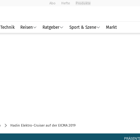
Abo
Hefte
Produkte
Technik
Reisen
Ratgeber
Sport & Szene
Markt
o
Hadin Elektro-Cruiser auf der EICMA 2019
PRÄSENT