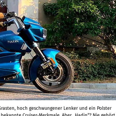
Foto: Ha
Fußrasten, hoch geschwungener Lenker und ein Polster
es bekannte Cruiser-Merkmale. Aber „Hadin“? Nie gehört