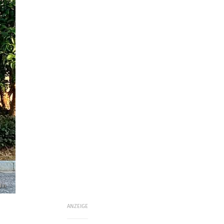
din
ANZEIGE
.