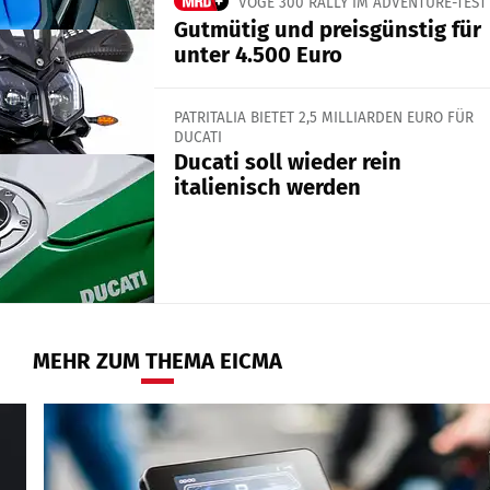
VOGE 300 RALLY IM ADVENTURE-TEST
Gutmütig und preisgünstig für
unter 4.500 Euro
PATRITALIA BIETET 2,5 MILLIARDEN EURO FÜR
DUCATI
Ducati soll wieder rein
italienisch werden
MEHR ZUM THEMA EICMA