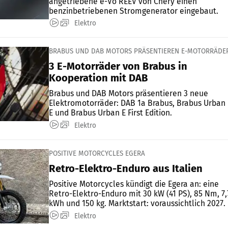
angetriebene e-Vo REEV von Chery einen
benzinbetriebenen Stromgenerator eingebaut.
Elektro
BRABUS UND DAB MOTORS PRÄSENTIEREN E-MOTORRÄDE
3 E-Motorräder von Brabus in
Kooperation mit DAB
Brabus und DAB Motors präsentieren 3 neue
Elektromotorräder: DAB 1a Brabus, Brabus Urban
E und Brabus Urban E First Edition.
Elektro
POSITIVE MOTORCYCLES EGERA
Retro-Elektro-Enduro aus Italien
Positive Motorcycles kündigt die Egera an: eine
Retro-Elektro-Enduro mit 30 kW (41 PS), 85 Nm, 7,
kWh und 150 kg. Marktstart: voraussichtlich 2027.
Elektro