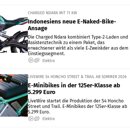
CHARGED NDARA MIT 11 KW
Indonesiens neue E-Naked-Bike-
Ansage
Die Charged Ndara kombiniert Type‑2‑Laden und
Assistenztechnik zu einem Paket, das
erwachsener wirkt als viele E‑Zweiräder aus dem
Einstiegssegment.
Elektro
LIVEWIRE S4 HONCHO STREET & TRAIL AB SOMMER 2026
E-Minibikes in der 125er-Klasse ab
5.299 Euro
LiveWire startet die Produktion der S4 Honcho
Street und Trail. E-Minibikes der 125er-Klasse ab
5.299 Euro.
Elektro