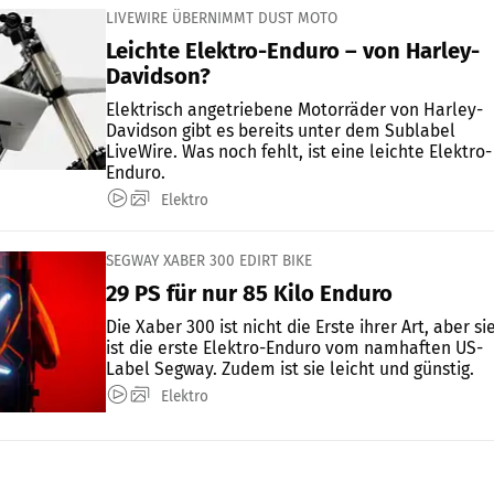
LIVEWIRE ÜBERNIMMT DUST MOTO
Leichte Elektro-Enduro – von Harley-
Davidson?
Elektrisch angetriebene Motorräder von Harley-
Davidson gibt es bereits unter dem Sublabel
LiveWire. Was noch fehlt, ist eine leichte Elektro-
Enduro.
Elektro
SEGWAY XABER 300 EDIRT BIKE
29 PS für nur 85 Kilo Enduro
Die Xaber 300 ist nicht die Erste ihrer Art, aber si
ist die erste Elektro-Enduro vom namhaften US-
Label Segway. Zudem ist sie leicht und günstig.
Elektro