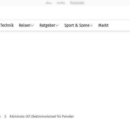
Abo
Hefte
Produkte
Technik
Reisen
Ratgeber
Sport & Szene
Markt
o
Kitinmoto UC1 Elektromotorrad für Pendler