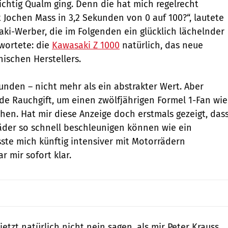
richtig Qualm ging. Denn die hat mich regelrecht
t Jochen Mass in 3,2 Sekunden von 0 auf 100?“, lautete
aki-Werber, die im Folgenden ein glücklich lächelnder
wortete: die
Kawasaki Z 1000
natürlich, das neue
ischen Herstellers.
den – nicht mehr als ein abstrakter Wert. Aber
de Rauchgift, um einen zwölfjährigen Formel 1-Fan wie
hen. Hat mir diese Anzeige doch erstmals gezeigt, das
äder so schnell beschleunigen können wie ein
te mich künftig intensiver mit Motorrädern
r mir sofort klar.
etzt natürlich nicht nein sagen, als mir Peter Krauss,