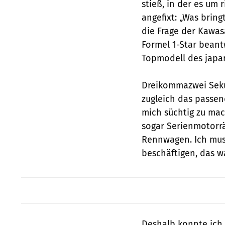
stieß, in der es um 
angefixt: „Was bring
die Frage der Kawas
Formel 1-Star beant
Topmodell des japan
Dreikommazwei Sekun
zugleich das passen
mich süchtig zu mac
sogar Serienmotorr
Rennwagen. Ich muss
beschäftigen, das wa
Deshalb konnte ich j