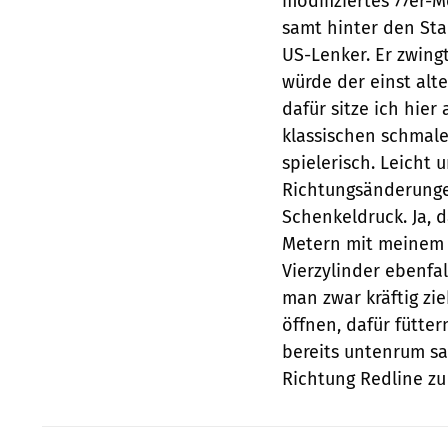
modifiziertes 77er-
samt hinter den St
US-Lenker. Er zwing
würde der einst alt
dafür sitze ich hie
klassischen schmale
spielerisch. Leicht 
Richtungsänderunge
Schenkeldruck. Ja, d
Metern mit meinem 
Vierzylinder ebenfa
man zwar kräftig zi
öffnen, dafür fütter
bereits untenrum sa
Richtung Redline zu