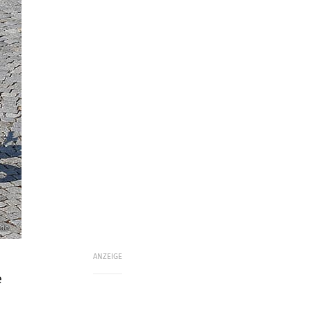
.de
ANZEIGE
e