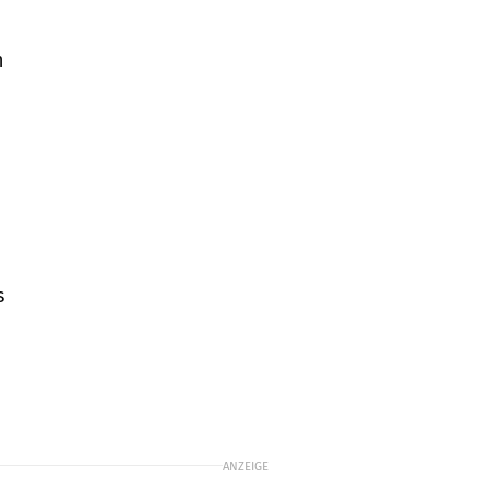
h
s
e
ANZEIGE