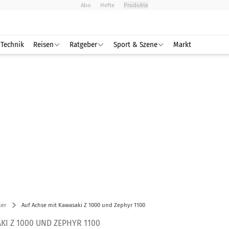
Abo
Hefte
Produkte
Technik
Reisen
Ratgeber
Sport & Szene
Markt
ker
Auf Achse mit Kawasaki Z 1000 und Zephyr 1100
KI Z 1000 UND ZEPHYR 1100