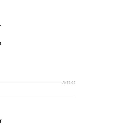
r
n
ANZEIGE
r