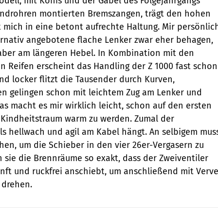
Modell, mit Konis und der Gabel des Folgejahrgangs
androhren montierten Bremszangen, trägt den hohen
t mich in eine betont aufrechte Haltung. Mir persönlic
ernativ angebotene flache Lenker zwar eher behagen,
r aber am längeren Hebel. In Kombination mit den
n Reifen erscheint das Handling der Z 1000 fast schon
und locker flitzt die Tausender durch Kurven,
n gelingen schon mit leichtem Zug am Lenker und
as macht es mir wirklich leicht, schon auf den ersten
Kindheitstraum warm zu werden. Zumal der
lls hellwach und agil am Kabel hängt. An selbigem mus
ehen, um die Schieber in den vier 26er-Vergasern zu
n sie die Brennräume so exakt, dass der Zweiventiler
nft und ruckfrei anschiebt, um anschließend mit Verv
 drehen.