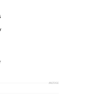
S
r
r
ANZEIGE