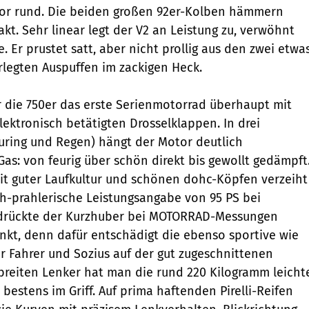
otor rund. Die beiden großen 92er-Kolben hämmern
kt. Sehr linear legt der V2 an Leistung zu, verwöhnt
e. Er prustet satt, aber nicht prollig aus den zwei etwa
legten Auspuffen im zackigen Heck.
 die 750er das erste Serienmotorrad überhaupt mit
lektronisch betätigten Drosselklappen. In drei
uring und Regen) hängt der Motor deutlich
as: von feurig über schön direkt bis gewollt gedämpft
it guter Laufkultur und schönen dohc-Köpfen verzeiht
ch-prahlerische Leistungsangabe von 95 PS bei
drückte der Kurzhuber bei MOTORRAD-Messungen
nkt, denn dafür entschädigt die ebenso sportive wie
 Fahrer und Sozius auf der gut zugeschnittenen
breiten Lenker hat man die rund 220 Kilogramm leicht
r bestens im Griff. Auf prima haftenden Pirelli-Reifen