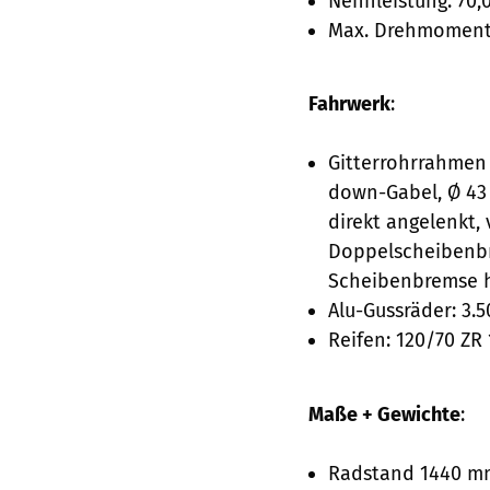
Nennleistung: 70,
Max. Drehmoment:
Fahrwerk
:
Gitterrohrrahmen 
down-Gabel, Ø 43
direkt angelenkt,
Doppelscheibenbr
Scheibenbremse h
Alu-Gussräder: 3.50
Reifen: 120/70 ZR 
Maße + Gewichte
:
Radstand 1440 mm