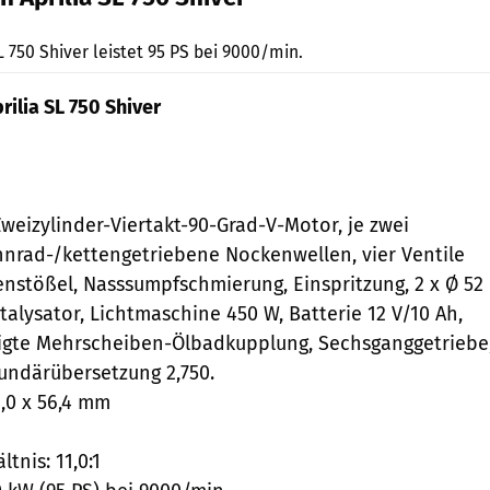
jkuenstle.de
L 750 Shiver leistet 95 PS bei 9000/min.
ilia SL 750 Shiver
weizylinder-Viertakt-90-Grad-V-Motor, je zwei
nrad-/kettengetriebene Nockenwellen, vier Ventile
senstößel, Nasssumpfschmierung, Einspritzung, 2 x Ø 52
talysator, Lichtmaschine 450 W, Batterie 12 V/10 Ah,
tigte Mehrscheiben-Ölbadkupplung, Sechsganggetriebe
undärübersetzung 2,750.
,0 x 56,4 mm
tnis: 11,0:1