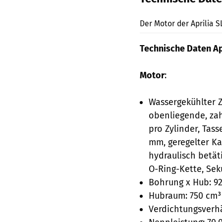
Der Motor der Aprilia S
Technische Daten Apr
Motor
:
Wassergekühlter Z
obenliegende, zah
pro Zylinder, Tas
mm, geregelter Ka
hydraulisch betä
O-Ring-Kette, Sek
Bohrung x Hub: 92
Hubraum: 750 cm³
Verdichtungsverhäl