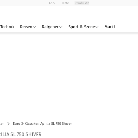
Abo
Hefte
Produkte
Technik
Reisen
Ratgeber
Sport & Szene
Markt
ker
Euro 3-Klassiker: Aprilia SL 750 Shiver
ILIA SL 750 SHIVER