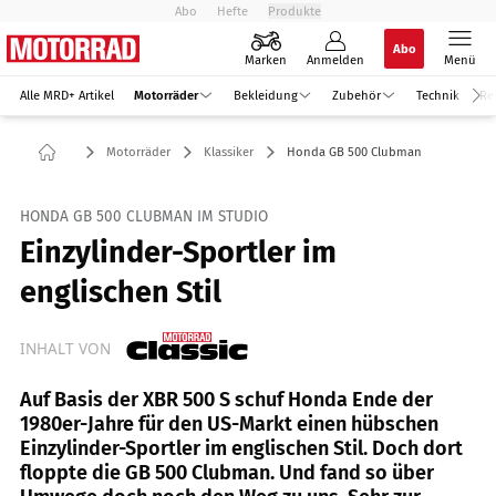
Abo
Hefte
Produkte
Abo
Marken
Anmelden
Menü
Alle MRD+ Artikel
Motorräder
Bekleidung
Zubehör
Technik
Re
Motorräder
Klassiker
Honda GB 500 Clubman
HONDA GB 500 CLUBMAN IM STUDIO
Einzylinder-Sportler im
englischen Stil
INHALT VON
Auf Basis der XBR 500 S schuf Honda Ende der
1980er-Jahre für den US-Markt einen hübschen
Einzylinder-Sportler im englischen Stil. Doch dort
floppte die GB 500 Clubman. Und fand so über