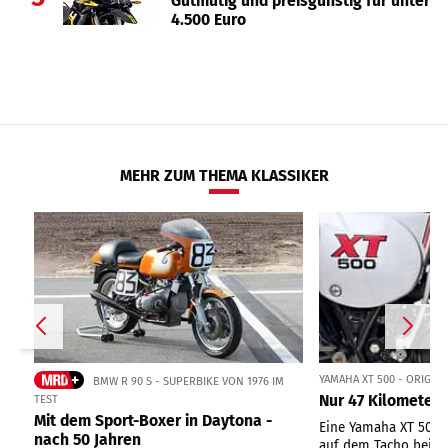
Gutmütig und preisgünstig für unter
4.500 Euro
MEHR ZUM THEMA KLASSIKER
YAMAHA XT 500 - ORIGIN
BMW R 90 S - SUPERBIKE VON 1976 IM
Nur 47 Kilometer 
TEST
Mit dem Sport-Boxer in Daytona -
Eine Yamaha XT 500 
nach 50 Jahren
auf dem Tacho bei ei