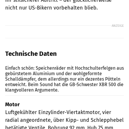
ihr stilsicherer Auftritt – der glücklicherweise
nicht nur US-Bikern vorbehalten blieb.
ANZEIGE
Technische Daten
Bilski
Einfach schön: Speichenräder mit Hochschulterfelgen aus
gebürstetem Aluminium und der wohlgeformte
Schalldämpfer, dem allerdings nur ein dezentes Pötteln
entweicht. Beim Sound hat die GB-Schwester XBR 500 die
klangvolleren Argumente.
Motor
Luftgekühlter Einzylinder-Viertaktmotor, vier
radial angeordnete, über Kipp- und Schlepphebel
betätigte Ventile, Bohrung 92 mm, Hub 75 mm,