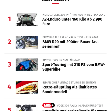
HERO XPULSE 200 4V / PRO NEU IN DEUTSCHLAND
1
A2-Enduro unter 160 Kilo ab 2.990
Euro
BMW R20 ALS ERLKÖNIG IM TEST – FÜR 2028
2
BMW R20 mit 2000er-Boxer fast
serienreif
BMW M 1000 RS NEU FÜR 2027
3
Sport-Touring mit 218 PS vom BMW-
Superbike
INDIAN CHIEF VINTAGE STURGIS SD EDITION
4
Retro-Häuptling als limitiertes
Sondermodell
VOGE 300 RALLY IM ADVENTURE-TEST
5