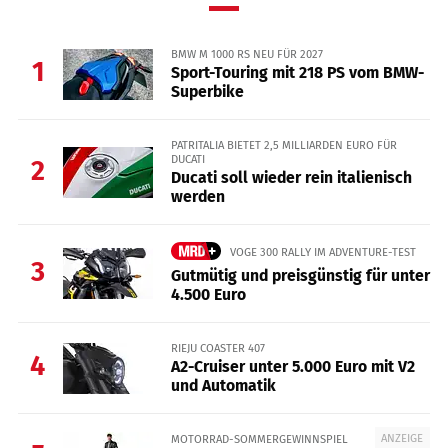
BMW M 1000 RS NEU FÜR 2027
1
Sport-Touring mit 218 PS vom BMW-
Superbike
PATRITALIA BIETET 2,5 MILLIARDEN EURO FÜR
DUCATI
2
Ducati soll wieder rein italienisch
werden
VOGE 300 RALLY IM ADVENTURE-TEST
3
Gutmütig und preisgünstig für unter
4.500 Euro
RIEJU COASTER 407
4
A2-Cruiser unter 5.000 Euro mit V2
und Automatik
ANZEIGE
MOTORRAD-SOMMERGEWINNSPIEL