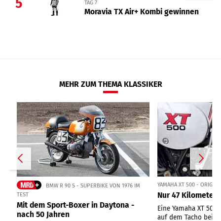
5
TAG 7
Moravia TX Air+ Kombi gewinnen
MEHR ZUM THEMA KLASSIKER
YAMAHA XT 500 - ORIGIN
BMW R 90 S - SUPERBIKE VON 1976 IM
Nur 47 Kilometer 
TEST
Mit dem Sport-Boxer in Daytona -
Eine Yamaha XT 500 
nach 50 Jahren
auf dem Tacho bei ei