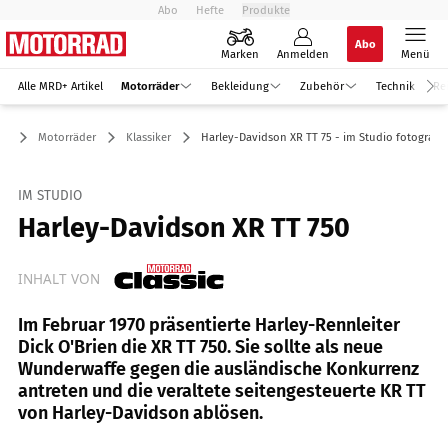
Abo
Hefte
Produkte
Abo
Marken
Anmelden
Menü
Alle MRD+ Artikel
Motorräder
Bekleidung
Zubehör
Technik
Re
Motorräder
Klassiker
Harley-Davidson XR TT 75 - im Studio fotografie
IM STUDIO
Harley-Davidson XR TT 750
INHALT VON
Im Februar 1970 präsentierte Harley-Rennleiter
Dick O'Brien die XR TT 750. Sie sollte als neue
Wunderwaffe gegen die ausländische Konkurrenz
antreten und die veraltete seitengesteuerte KR TT
von Harley-Davidson ablösen.