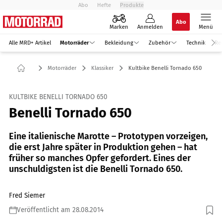
Abo
Hefte
Produkte
Abo
Marken
Anmelden
Menü
Alle MRD+ Artikel
Motorräder
Bekleidung
Zubehör
Technik
Re
Motorräder
Klassiker
Kultbike Benelli Tornado 650
KULTBIKE BENELLI TORNADO 650
Benelli Tornado 650
Eine italienische Marotte – Prototypen vorzeigen,
die erst Jahre später in Produktion gehen – hat
früher so manches Opfer gefordert. Eines der
unschuldigsten ist die Benelli Tornado 650.
Fred Siemer
Veröffentlicht am 28.08.2014
Foto: Archiv