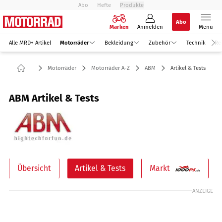
Abo
Hefte
Produkte
Abo
Marken
Anmelden
Menü
Alle MRD+ Artikel
Motorräder
Bekleidung
Zubehör
Technik
Re
Motorräder
Motorräder A-Z
ABM
Artikel & Tests
ABM Artikel & Tests
Übersicht
Artikel & Tests
Markt
ANZEIGE