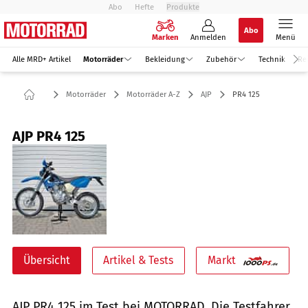
Abo
Hefte
Produkte
Abo
Marken
Anmelden
Menü
Alle MRD+ Artikel
Motorräder
Bekleidung
Zubehör
Technik
Re
Motorräder
Motorräder A-Z
AJP
PR4 125
AJP PR4 125
Übersicht
Artikel & Tests
Markt
AJP PR4 125 im Test bei MOTORRAD. Die Testfahrer