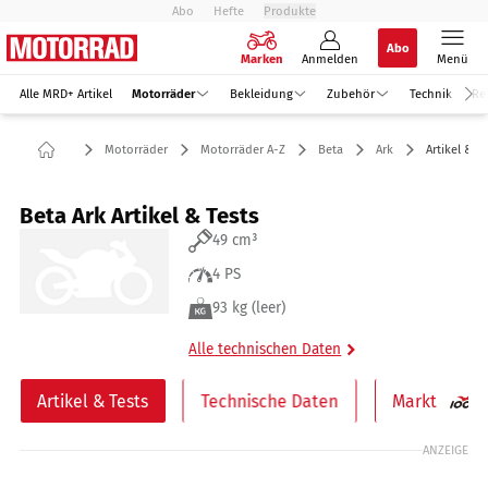
Abo
Hefte
Produkte
Abo
Marken
Anmelden
Menü
Alle MRD+ Artikel
Motorräder
Bekleidung
Zubehör
Technik
Re
Motorräder
Motorräder A-Z
Beta
Ark
Artikel & Te
Beta Ark Artikel & Tests
49 cm³
4 PS
93 kg (leer)
Alle technischen Daten
Artikel & Tests
Technische Daten
Markt
ANZEIGE