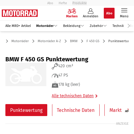
Abo
Hefte
Produkte
Abo
Marken
Anmelden
Menü
Alle MRD+ Artikel
Motorräder
Bekleidung
Zubehör
Technik
Re
Motorräder
Motorräder A-Z
BMW
F 450 GS
Punktewertung
BMW F 450 GS Punktewertung
420 cm³
47 PS
178 kg (leer)
Alle technischen Daten
Punktewertung
Technische Daten
Markt
ANZEIGE