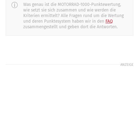
Starten
26
Rückmeldung
30
14
Was genau ist die MOTORRAD-1000-Punktewertung,
20
9
10
8
10
wie setzt sie sich zusammen und wie werden die
Kriterien ermittelt? Alle Fragen rund um die Wertung
Licht
Schaltung
Schräglage/Bodenfreiheit
und deren Punktesystem haben wir in den
FAQ
13
20
16
20
16
zusammengestellt und geben dort die Antworten.
20
Reichweite
Motorcharakteristik
Stabilität in Kurven
24
30
19
30
25
40
Sicht
Getriebeabstufung
8
10
8
10
ANZEIGE
Verarbeitung
14
20
Windschutz
10
20
Zuladung
3
10
Gewicht (vollgetankt)
8
10