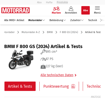
Abo
Hefte
Produkte
Abo
Marken
Anmelden
Menü
Alle MRD+ Artikel
Motorräder
Bekleidung
Zubehör
Technik
Re
Motorräder
Motorräder A-Z
BMW
F 800 GS (2024)
Artikel & Tests
BMW F 800 GS (2024) Artikel & Tests
895 cm³
87 PS
227 kg (leer)
Alle technischen Daten
Artikel & Tests
Punktewertung
Technische
ANZEIGE