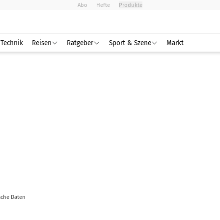
Abo
Hefte
Produkte
Technik
Reisen
Ratgeber
Sport & Szene
Markt
sche Daten