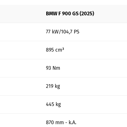
BMW F 900 GS (2025)
77 kW/104,7 PS
895 cm³
93 Nm
219 kg
445 kg
870 mm - k.A.