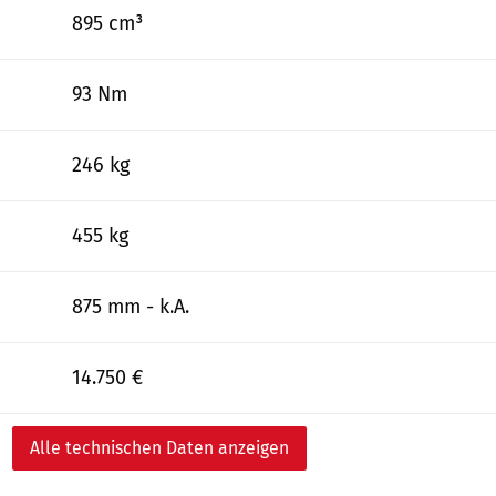
895 cm³
93 Nm
246 kg
455 kg
875 mm - k.A.
14.750 €
Alle technischen Daten anzeigen