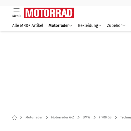
Menü
Alle MRD+ Artikel
Motorräder
Bekleidung
Zubehör
Motorräder
Motorräder A-Z
BMW
F 900 GS
Techni