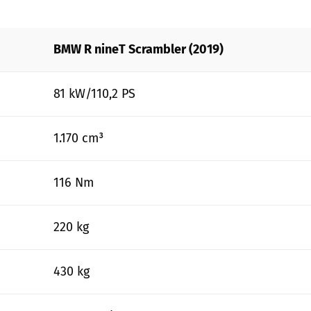
BMW R nineT Scrambler (2019)
81 kW/110,2 PS
1.170 cm³
116 Nm
220 kg
430 kg