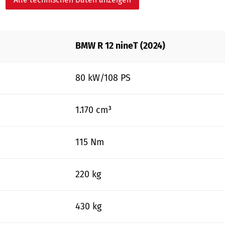
BMW R 12 nineT (2024)
80 kW/108 PS
1.170 cm³
115 Nm
220 kg
430 kg