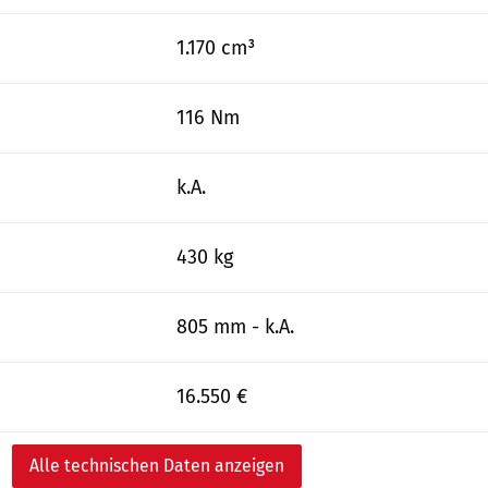
1.170 cm³
116 Nm
k.A.
430 kg
805 mm - k.A.
16.550 €
Alle technischen Daten anzeigen