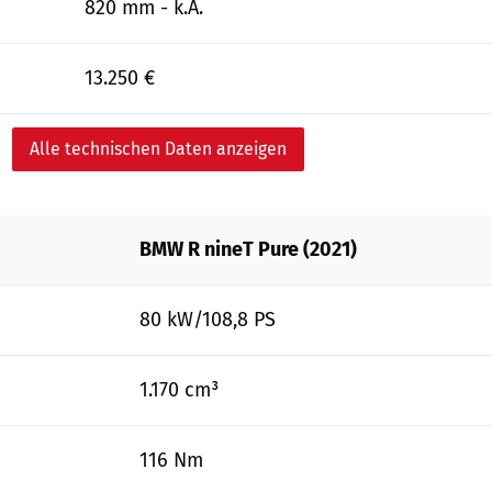
820 mm - k.A.
13.250 €
Alle technischen Daten anzeigen
BMW R nineT Pure (2021)
80 kW/108,8 PS
1.170 cm³
116 Nm