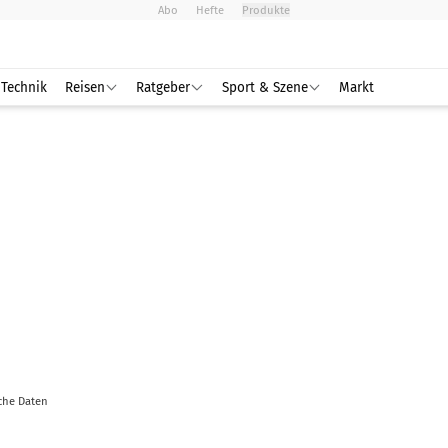
Abo
Hefte
Produkte
Technik
Reisen
Ratgeber
Sport & Szene
Markt
che Daten