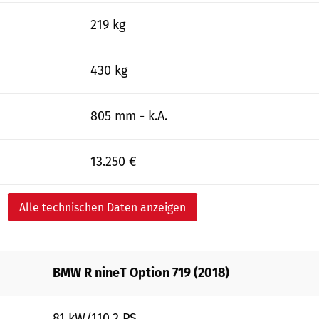
219 kg
430 kg
805 mm - k.A.
13.250 €
Alle technischen Daten anzeigen
BMW R nineT Option 719 (2018)
81 kW/110,2 PS