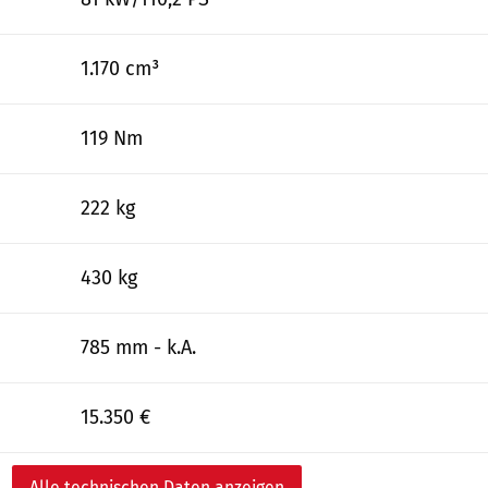
1.170 cm³
119 Nm
222 kg
430 kg
785 mm - k.A.
15.350 €
Alle technischen Daten anzeigen