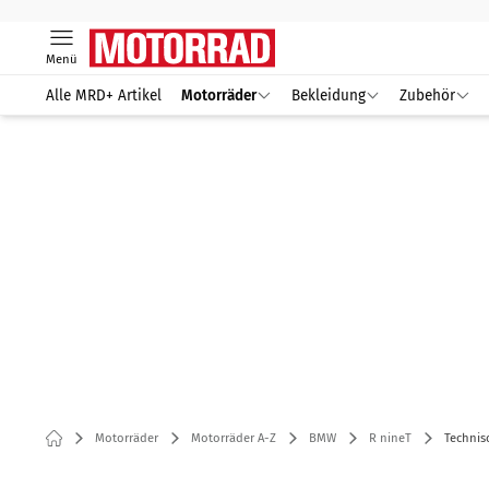
Menü
Alle MRD+ Artikel
Motorräder
Bekleidung
Zubehör
Motorräder
Motorräder A-Z
BMW
R nineT
Technis