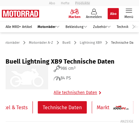
Abo
Hefte
Produkte
Abo
Marken
Anmelden
Menü
Alle MRD+ Artikel
Motorräder
Bekleidung
Zubehör
Technik
Re
Motorräder
Motorräder A-Z
Buell
Lightning XB9
Technische Daten
Buell Lightning XB9 Technische Daten
986 cm³
84 PS
Alle technischen Daten
rtikel & Tests
Technische Daten
Markt
ANZEIGE