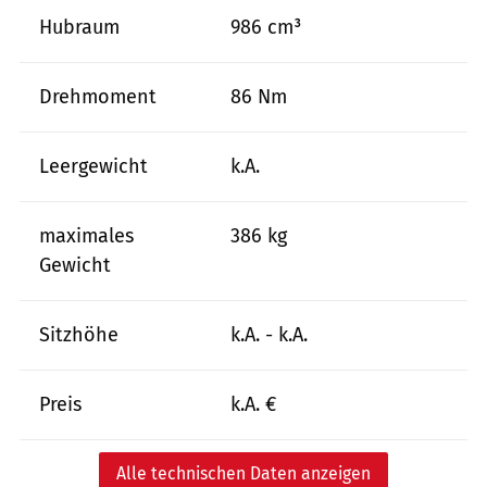
Hubraum
986 cm³
Drehmoment
86 Nm
Leergewicht
k.A.
maximales
386 kg
Gewicht
Sitzhöhe
k.A. - k.A.
Preis
k.A. €
Alle technischen Daten anzeigen