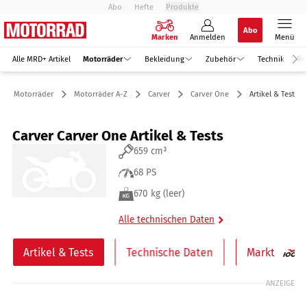
Abo
Hefte
Produkte
Abo
Marken
Anmelden
Menü
Alle MRD+ Artikel
Motorräder
Bekleidung
Zubehör
Technik
Re
Motorräder
Motorräder A-Z
Carver
Carver One
Artikel & Tests
Carver Carver One Artikel & Tests
659 cm³
68 PS
670 kg (leer)
Alle technischen Daten
Artikel & Tests
Technische Daten
Markt
ANZEIGE