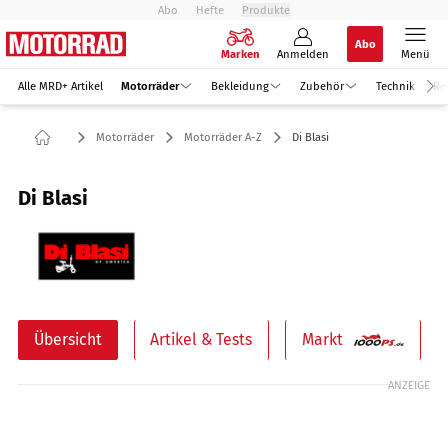
Abo
Hefte
Produkte
Abo
Marken
Anmelden
Menü
Alle MRD+ Artikel
Motorräder
Bekleidung
Zubehör
Technik
Re
Motorräder
Motorräder A-Z
Di Blasi
Di Blasi
Übersicht
Artikel & Tests
Markt
ANZEIGE