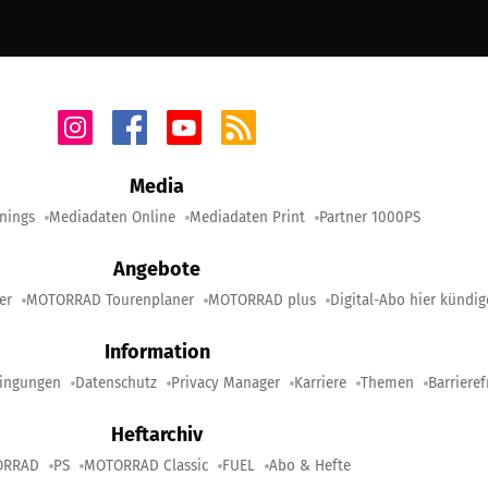
Media
nings
Mediadaten Online
Mediadaten Print
Partner 1000PS
Angebote
er
MOTORRAD Tourenplaner
MOTORRAD plus
Digital-Abo hier kündi
Information
ingungen
Datenschutz
Privacy Manager
Karriere
Themen
Barrieref
Heftarchiv
ORRAD
PS
MOTORRAD Classic
FUEL
Abo & Hefte