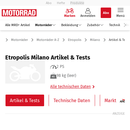
Abo
Hefte
Produkte
Abo
Marken
Anmelden
Menü
Alle MRD+ Artikel
Motorräder
Bekleidung
Zubehör
Technik
Re
Motorräder
Motorräder A-Z
Etropolis
Milano
Artikel & Tests
Etropolis Milano Artikel & Tests
2 PS
98 kg (leer)
Alle technischen Daten
Artikel & Tests
Technische Daten
Markt
ANZEIGE