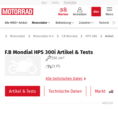
Abo
Hefte
Produkte
Abo
Marken
Anmelden
Menü
Alle MRD+ Artikel
Motorräder
Bekleidung
Zubehör
Technik
Re
Motorräder
Motorräder A-Z
F.B Mondial
HPS 300i
Artikel & 
F.B Mondial HPS 300i Artikel & Tests
250 cm³
23 PS
Alle technischen Daten
Artikel & Tests
Technische Daten
Markt
ANZEIGE