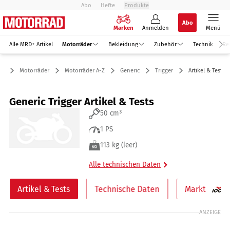
Abo
Hefte
Produkte
Abo
Marken
Anmelden
Menü
Alle MRD+ Artikel
Motorräder
Bekleidung
Zubehör
Technik
Re
Motorräder
Motorräder A-Z
Generic
Trigger
Artikel & Tests
Generic Trigger Artikel & Tests
50 cm³
1 PS
113 kg (leer)
Alle technischen Daten
Artikel & Tests
Technische Daten
Markt
ANZEIGE