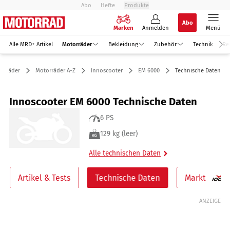
Abo
Hefte
Produkte
Abo
Marken
Anmelden
Menü
Alle MRD+ Artikel
Motorräder
Bekleidung
Zubehör
Technik
Re
orräder
Motorräder A-Z
Innoscooter
EM 6000
Technische Daten
Innoscooter EM 6000 Technische Daten
6 PS
129 kg (leer)
Alle technischen Daten
Artikel & Tests
Technische Daten
Markt
ANZEIGE