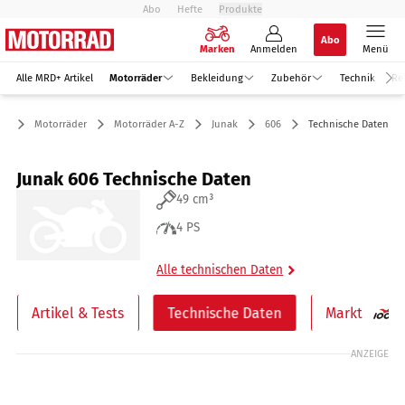
Abo
Hefte
Produkte
Abo
Marken
Anmelden
Menü
Alle MRD+ Artikel
Motorräder
Bekleidung
Zubehör
Technik
Re
Motorräder
Motorräder A-Z
Junak
606
Technische Daten
Junak 606 Technische Daten
49 cm³
4 PS
Alle technischen Daten
Artikel & Tests
Technische Daten
Markt
ANZEIGE