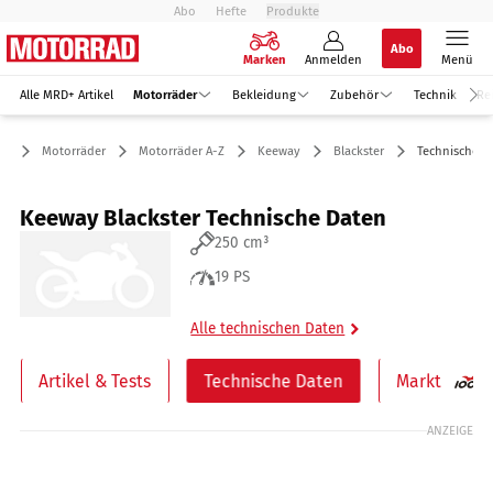
Abo
Hefte
Produkte
Abo
Marken
Anmelden
Menü
Alle MRD+ Artikel
Motorräder
Bekleidung
Zubehör
Technik
Re
Motorräder
Motorräder A-Z
Keeway
Blackster
Technische D
Keeway Blackster Technische Daten
250 cm³
19 PS
Alle technischen Daten
Artikel & Tests
Technische Daten
Markt
ANZEIGE