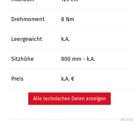
Drehmoment
8 Nm
Leergewicht
k.A.
Sitzhöhe
800 mm - k.A.
Preis
k.A. €
Alle technischen Daten anzeigen
ANZEIGE