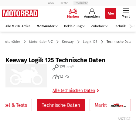
Abo
Hefte
Produkte
Abo
Marken
Anmelden
Menü
Alle MRD+ Artikel
Motorräder
Bekleidung
Zubehör
Technik
Re
Motorräder
Motorräder A-Z
Keeway
Logik 125
Technische Daten
Keeway Logik 125 Technische Daten
125 cm³
12 PS
Alle technischen Daten
rtikel & Tests
Technische Daten
Markt
ANZEIGE