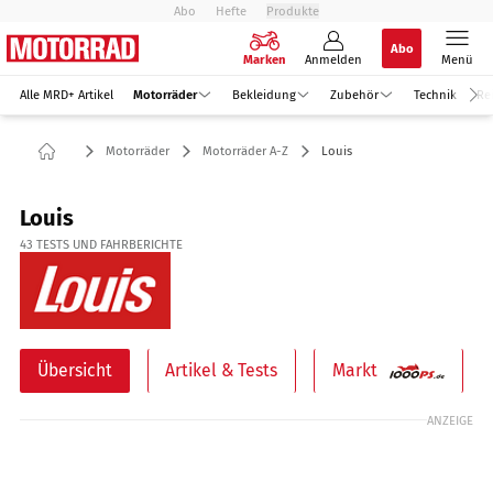
Abo
Hefte
Produkte
Abo
Marken
Anmelden
Menü
Alle MRD+ Artikel
Motorräder
Bekleidung
Zubehör
Technik
Re
Motorräder
Motorräder A-Z
Louis
Louis
43
TESTS UND FAHRBERICHTE
Übersicht
Artikel & Tests
Markt
ANZEIGE